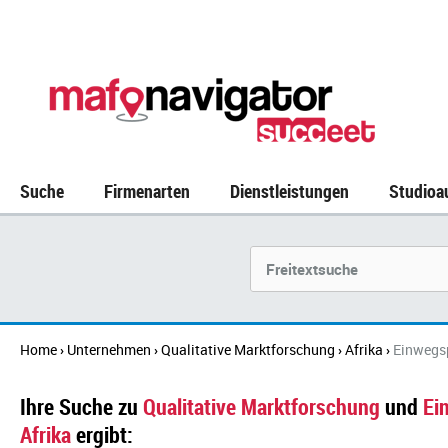
Suche
Firmenarten
Dienstleistungen
Studioa
Suchbegriff
Home
Unternehmen
Qualitative Marktforschung
Afrika
Einwegs
›
›
›
›
Ihre Suche zu
Qualitative Marktforschung
und
Ei
Afrika
ergibt: