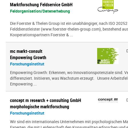
Marktforschung Feldservice GmbH
Feldorganisation/Datenerhebung
Die Foerster & Thelen Group ist ein unabhängiger, nach ISO 20252 z
Felddienstleister (www.foerster-thelen-group.com), bestehend aus
Kooperationspartnern Foerster & ...
mc markt-consult
Empowering Growth
Forschungsinstitut
Empowering Growth: Erkennen, wo Innovationspotenziale sind. V
differenziert. Initiieren, was Wachstum erzeugt. Unsere Arbeitsfel
Empowering ...
concept m research + consulting GmbH
morphologische marktforschung
Forschungsinstitut
Wir sind ein inter­na­tio­nales Unternehmen mit psy­cho­lo­gi­schen
Experten, die mit Leidenschaft den Konsumalltag erfor­schen und erf