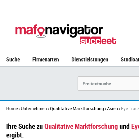
Suche
Firmenarten
Dienstleistungen
Studioa
Suchbegriff
Home
Unternehmen
Qualitative Marktforschung
Asien
Eye Trac
›
›
›
›
Ihre Suche zu
Qualitative Marktforschung
und
Ey
ergibt: