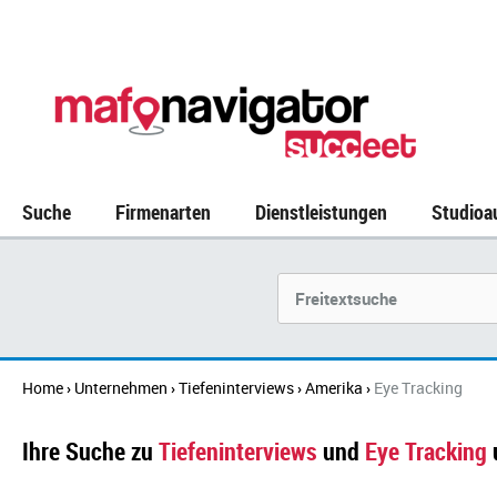
Suche
Firmenarten
Dienstleistungen
Studioa
Suchbegriff
Home
Unternehmen
Tiefeninterviews
Amerika
Eye Tracking
›
›
›
›
Ihre Suche zu
Tiefeninterviews
und
Eye Tracking