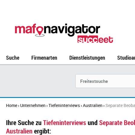
Suche
Firmenarten
Dienstleistungen
Studioa
Suchbegriff
Home
Unternehmen
Tiefeninterviews
Australien
Separate Beob
›
›
›
›
Ihre Suche zu
Tiefeninterviews
und
Separate Be
Australien
ergibt: