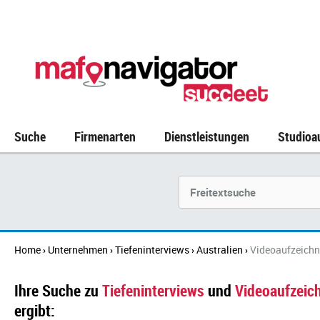
Suche
Firmenarten
Dienstleistungen
Studioa
Suchbegriff
Home
Unternehmen
Tiefeninterviews
Australien
Videoaufzeich
›
›
›
›
Ihre Suche zu
Tiefeninterviews
und
Videoaufzeic
ergibt: