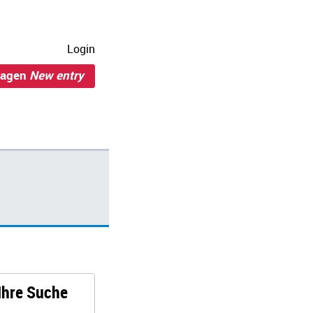
Login
ragen
New entry
 Ihre Suche