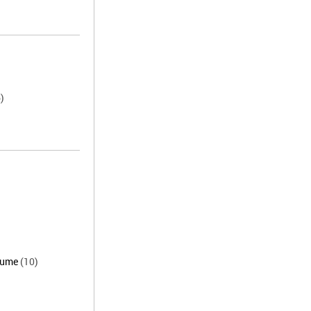
)
äume
(10)