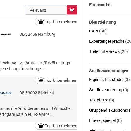
Firmenarten
Dienstleistung
CAPI
(30)
DE-22455 Hamburg
Expertengespräche
(26
Tiefeninterviews
(26)
orschung • Verbraucher-/Bevölkerungs-
en • Imageforschung • ...
Studioausstattungen
Eigenes Teststudio
(8)
Studiovermietung
(6)
DE-33602 Bielefeld
Testplätze
(8)
i immer die Anforderungen und Wünsche
Gruppendiskussionsr
rogare ist ein Full-Service ...
Einwegspiegel
(8)